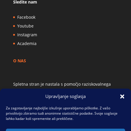
Sledite nam
Facebook
Youtube
Instagram
Academia
O NAS
Spletna stran je nastala s pomočjo raziskovalnega
projekta Alpinistična literatura: Slovenija in onkraj.
Upravljanje soglasja
Intertekstualnost, intersubjektivnost,
internacionalnost (J6-1808), ki ga je financirala Javna
Za zagotavljanje najboljše izkušnje uporabljamo piškotke. Z vašo
agencija za raziskovalno dejavnost Republike
privolitvijo zbiramo tudi anonimne statistične podatke. Svoje soglasje
Slovenije.
lahko kadar koli spremenite ali prekličete.