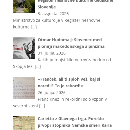
Register nesnovne kulturne dediščine
Slovenije
3. avgusta, 2026
Ministrstvo za kulturo je v Register nesnovne
kulturne
[…]
Otmar Hudomalj: Slovenec med
pionirji makedonskega alpinizma
31. julija, 2026
Kakih petnajst kilometrov zahodno od
Skopja leži
[…]
»Franček, ali ti sploh veš, kaj si
naredil? To je rekord!«
26. julija, 2026
Franc Knez in rekordni solo vzpon v
severni steni
[…]
Carletto z Glavnega trga. Poreklo
prvopristopnika Nemške smeri Karla