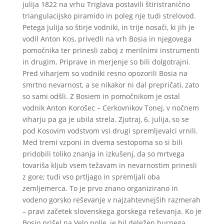
julija 1822 na vrhu Triglava postavili štiristranično
triangulacijsko piramido in poleg nje tudi strelovod.
Petega julija so štirje vodniki, in trije nosači, ki jih je
vodil Anton Kos, privedli na vrh Bosia in njegovega
pomočnika ter prinesli zaboj z merilnimi instrumenti
in drugim. Priprave in merjenje so bili dolgotrajni.
Pred viharjem so vodniki resno opozorili Bosia na
smrtno nevarnost, a se nikakor ni dal prepričati, zato
so sami odšli. Z Bosiem in pomočnikom je ostal
vodnik Anton Korošec – Cerkovnikov Tonej, v nočnem
viharju pa ga je ubila strela. Zjutraj, 6. julija, so se
pod Kosovim vodstvom vsi drugi spremljevalci vrnili.
Med tremi vzponi in dvema sestopoma so si bili
pridobili toliko znanja in izkušenj, da so mrtvega
tovariša kljub vsem težavam in nevarnostim prinesli
z gore; tudi vso prtljago in spremljali oba
zemljemerca. To je prvo znano organizirano in
vodeno gorsko reševanje v najzahtevnejših razmerah
– pravi začetek slovenskega gorskega reševanja. Ko je
Bosio prišel na Velo polje, je bil deležen burnega