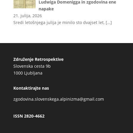
Ludwiga Domenigga in zgodovina ene
napake
21. julija, 2026
Sredi letošnjega julija je minilo sto dvajset let,
[…]
Združenje Retrospektive
Slovenska cesta 9b
1000 Ljubljana
Kontaktirajte nas
zgodovina.slovenskega.alpinizma@gmail.com
ISSN 2820-4662