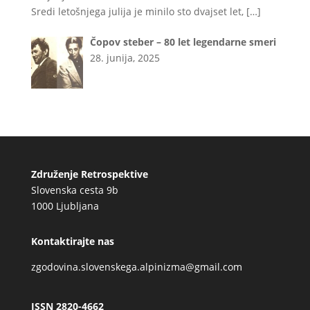
Sredi letošnjega julija je minilo sto dvajset let,
[…]
Čopov steber – 80 let legendarne smeri
28. junija, 2025
Združenje Retrospektive
Slovenska cesta 9b
1000 Ljubljana
Kontaktirajte nas
zgodovina.slovenskega.alpinizma@gmail.com
ISSN 2820-4662