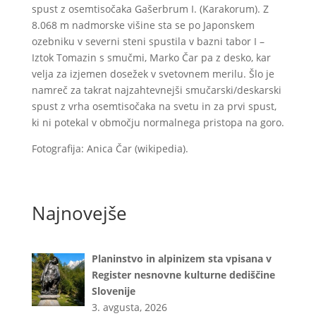
spust z osemtisočaka Gašerbrum I. (Karakorum). Z
8.068 m nadmorske višine sta se po Japonskem
ozebniku v severni steni spustila v bazni tabor I –
Iztok Tomazin s smučmi, Marko Čar pa z desko, kar
velja za izjemen dosežek v svetovnem merilu. Šlo je
namreč za takrat najzahtevnejši smučarski/deskarski
spust z vrha osemtisočaka na svetu in za prvi spust,
ki ni potekal v območju normalnega pristopa na goro.
Fotografija: Anica Čar (wikipedia).
Najnovejše
Planinstvo in alpinizem sta vpisana v
Register nesnovne kulturne dediščine
Slovenije
3. avgusta, 2026