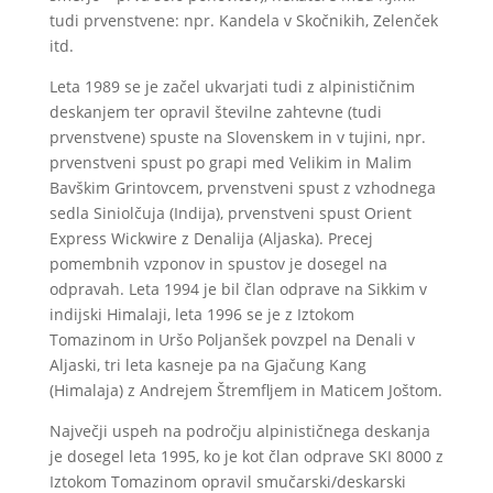
tudi prvenstvene: npr. Kandela v Skočnikih, Zelenček
itd.
Leta 1989 se je začel ukvarjati tudi z alpinističnim
deskanjem ter opravil številne zahtevne (tudi
prvenstvene) spuste na Slovenskem in v tujini, npr.
prvenstveni spust po grapi med Velikim in Malim
Bavškim Grintovcem, prvenstveni spust z vzhodnega
sedla Siniolčuja (Indija), prvenstveni spust Orient
Express Wickwire z Denalija (Aljaska). Precej
pomembnih vzponov in spustov je dosegel na
odpravah. Leta 1994 je bil član odprave na Sikkim v
indijski Himalaji, leta 1996 se je z Iztokom
Tomazinom in Uršo Poljanšek povzpel na Denali v
Aljaski, tri leta kasneje pa na Gjačung Kang
(Himalaja) z Andrejem Štremfljem in Maticem Joštom.
Največji uspeh na področju alpinističnega deskanja
je dosegel leta 1995, ko je kot član odprave SKI 8000 z
Iztokom Tomazinom opravil smučarski/deskarski