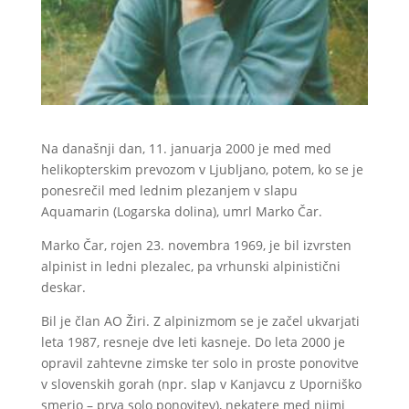
Na današnji dan, 11. januarja 2000 je med med
helikopterskim prevozom v Ljubljano, potem, ko se je
ponesrečil med lednim plezanjem v slapu
Aquamarin (Logarska dolina), umrl Marko Čar.
Marko Čar, rojen 23. novembra 1969, je bil izvrsten
alpinist in ledni plezalec, pa vrhunski alpinistični
deskar.
Bil je član AO Žiri. Z alpinizmom se je začel ukvarjati
leta 1987, resneje dve leti kasneje. Do leta 2000 je
opravil zahtevne zimske ter solo in proste ponovitve
v slovenskih
gorah (npr. slap v Kanjavcu z Uporniško
smerjo – prva solo ponovitev), nekatere med njimi