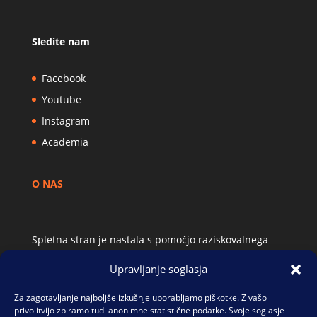
Sledite nam
Facebook
Youtube
Instagram
Academia
O NAS
Spletna stran je nastala s pomočjo raziskovalnega
projekta Alpinistična literatura: Slovenija in onkraj.
Upravljanje soglasja
Intertekstualnost, intersubjektivnost,
internacionalnost (J6-1808), ki ga je financirala Javna
Za zagotavljanje najboljše izkušnje uporabljamo piškotke. Z vašo
agencija za raziskovalno dejavnost Republike
privolitvijo zbiramo tudi anonimne statistične podatke. Svoje soglasje