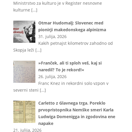
Ministrstvo za kulturo je v Register nesnovne
kulturne
[…]
Otmar Hudomalj: Slovenec med
pionirji makedonskega alpinizma
31. julija, 2026
Kakih petnajst kilometrov zahodno od
Skopja leži
[…]
»Franček, ali ti sploh veš, kaj si
naredil? To je rekord!«
26. julija, 2026
Franc Knez in rekordni solo vzpon v
severni steni
[…]
Carletto z Glavnega trga. Poreklo
prvopristopnika Nemške smeri Karla
Ludwiga Domenigga in zgodovina ene
napake
21. julija, 2026